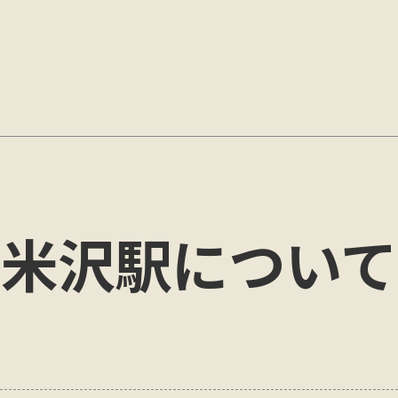
米沢
駅について