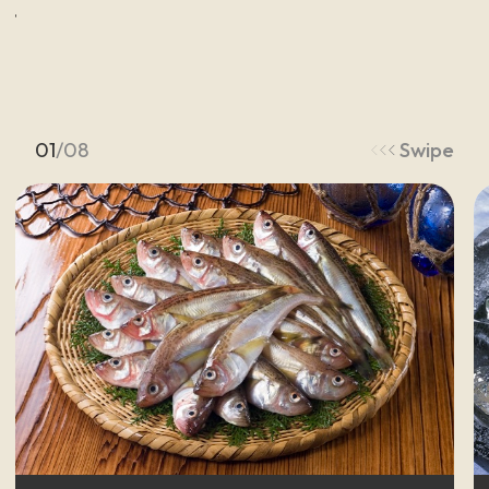
秋
田
を
旅
す
る
キ
ー
ワ
ー
ド
01
/
08
Swipe