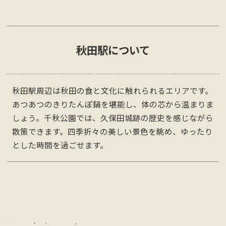
秋田
駅について
秋田駅周辺は秋田の食と文化に触れられるエリアです。
あつあつのきりたんぽ鍋を堪能し、体の芯から温まりま
しょう。千秋公園では、久保田城跡の歴史を感じながら
散策できます。四季折々の美しい景色を眺め、ゆったり
とした時間を過ごせます。
K
e
y
w
o
r
d