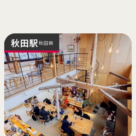
秋
田
の
記
事
一
覧
秋田
駅
秋田県