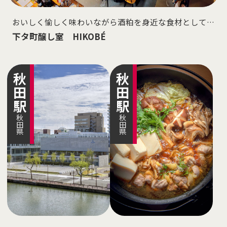
おいしく愉しく味わいながら酒粕を身近な食材として提
案
下タ町醸し室 HIKOBÉ
秋田
秋田
駅
駅
秋田県
秋田県