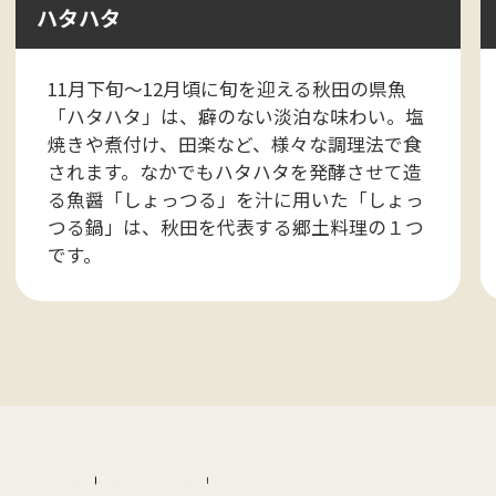
ハタハタ
11月下旬～12月頃に旬を迎える秋田の県魚
「ハタハタ」は、癖のない淡泊な味わい。塩
焼きや煮付け、田楽など、様々な調理法で食
されます。なかでもハタハタを発酵させて造
る魚醤「しょっつる」を汁に用いた「しょっ
つる鍋」は、秋田を代表する郷土料理の１つ
です。
P
o
s
t
s
L
i
s
t