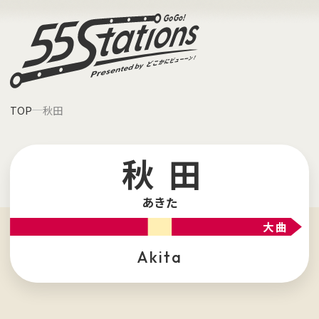
TOP
秋田
秋田
あきた
大曲
akita