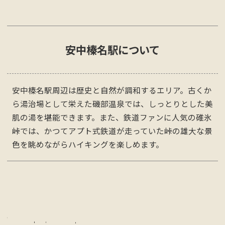
安中榛名
駅について
安中榛名駅周辺は歴史と自然が調和するエリア。古くか
ら湯治場として栄えた磯部温泉では、しっとりとした美
肌の湯を堪能できます。また、鉄道ファンに人気の碓氷
峠では、かつてアプト式鉄道が走っていた峠の雄大な景
色を眺めながらハイキングを楽しめます。
K
e
y
w
o
r
d