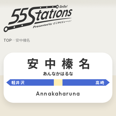
TOP
安中榛名
安中榛名
あんなかはるな
軽井沢
高崎
annakaharuna