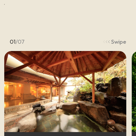
安
中
榛
名
を
旅
す
る
キ
ー
ワ
ー
ド
01
/
07
Swipe