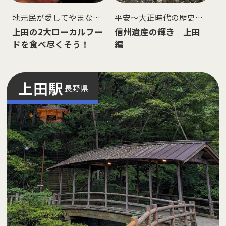
地元民が愛してやまない
平安〜大正時代の歴史的
味を堪能
建造物が遺る上田を探訪
上田の2大ローカルフー
信州遺産の輝き 上田
ドを食べ尽くそう！
編
上田
駅
長野県