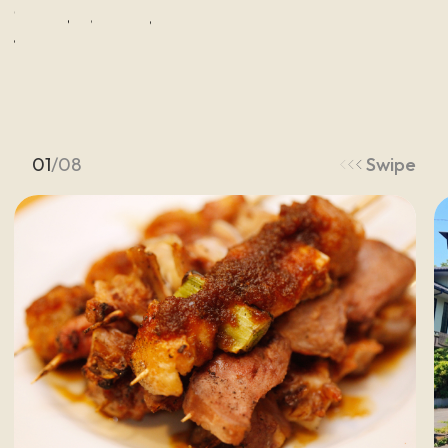
K
e
y
w
o
r
d
上
田
を
旅
す
る
キ
ー
ワ
ー
ド
01
/
08
Swipe