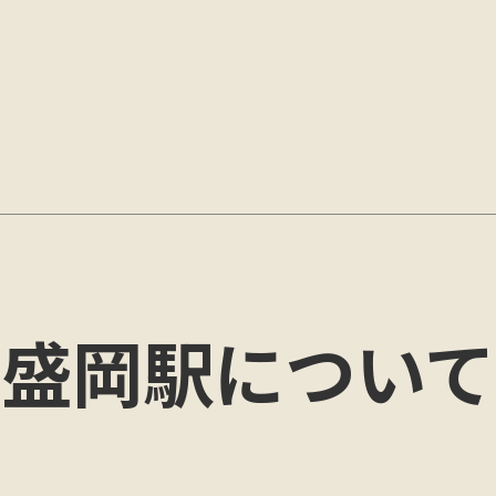
盛岡
駅について