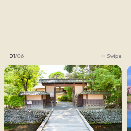
K
e
y
w
o
r
d
白
石
蔵
王
を
旅
す
る
キ
ー
ワ
ー
ド
01
/
06
Swipe