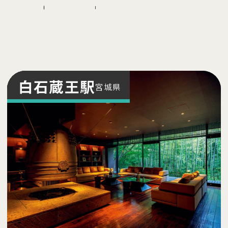
P
o
s
t
s
L
i
s
t
白
石
蔵
王
の
記
事
一
覧
白石蔵王
駅
宮城県