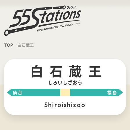
TOP
白石蔵王
白石蔵王
しろいしざおう
仙台
福島
shiroishizao