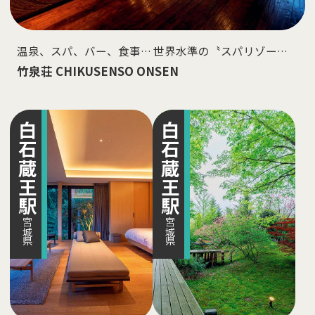
温泉、スパ、バー、食事… 世界水準の〝スパリゾー
ト〞を目指して
竹泉荘 CHIKUSENSO ONSEN
白石蔵王
白石蔵王
駅
駅
宮城県
宮城県