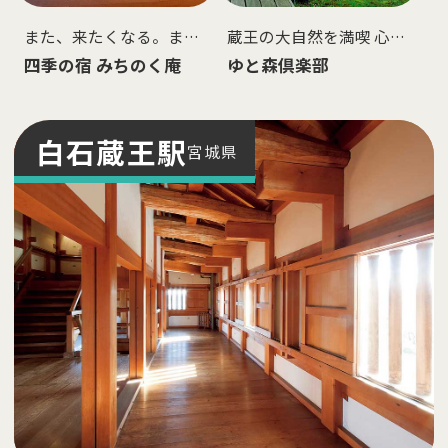
また、来たくなる。ま
蔵王の大自然を満喫 心身
た、食べたくなる。あた
ともに健やかに
四季の宿 みちのく庵
ゆと森倶楽部
たかいもてなしの宿
白石蔵王
駅
宮城県