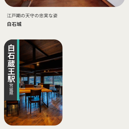
江戸期の天守の忠実な姿
白石城
白石蔵王
駅
宮城県