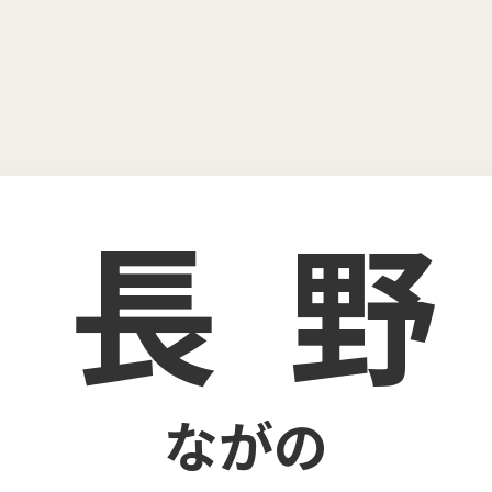
長
ながの