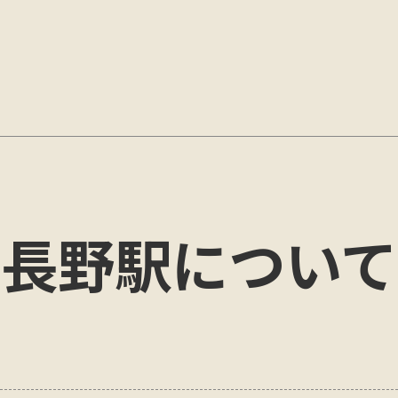
長野
駅について